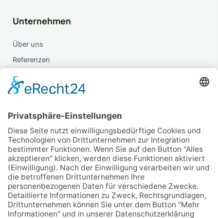
Unternehmen
Über uns
Referenzen
FAQ
Kontakt
Sparrechner
Kontakt
Ulmenstraße 31
32049 Herford
05221 8549305
info@pgw-haustechnik.de