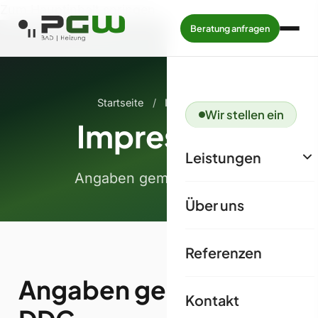
Zum Hauptinhalt springen
Beratung anfragen
Startseite
/
Impressum
Wir stellen ein
Impressum
Leistungen
Angaben gemäß § 5 DDG
Über uns
Referenzen
Angaben gemäß § 5
Kontakt