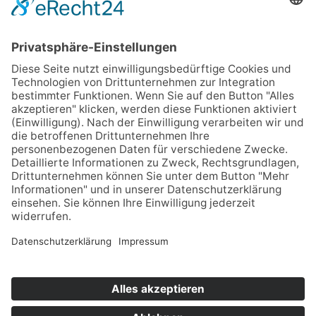
FAQ
Kontakt
Kontakt
Ulmenstraße 31
32049 Herford
05221 8549305
info@pgw-haustechnik.de
Hinweis Förderprogramme: Angaben zu BEG/KfW/BAFA dienen der
Orientierung (Stand 2026). Förderhöhen, förderfähige Kosten und
Voraussetzungen ändern sich laufend und sind vom Einzelfall
abhängig. Verbindlich ist allein der Bescheid der Förderstelle. Keine