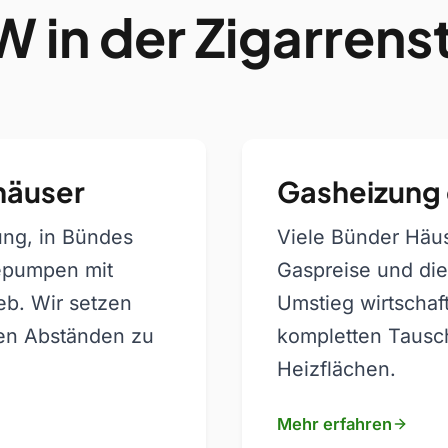
 in der Zigarrens
häuser
Gasheizung 
ng, in Bündes
Viele Bünder Häus
epumpen mit
Gaspreise und di
eb. Wir setzen
Umstieg wirtschaf
gen Abständen zu
kompletten Tausch
Heizflächen.
Mehr erfahren