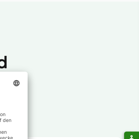
d
n
mpen