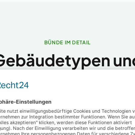
BÜNDE IM DETAIL
Gebäudetypen un
Heizungssituatio
 Bünder Hauseigentümer über Wärmepu
wissen sollten