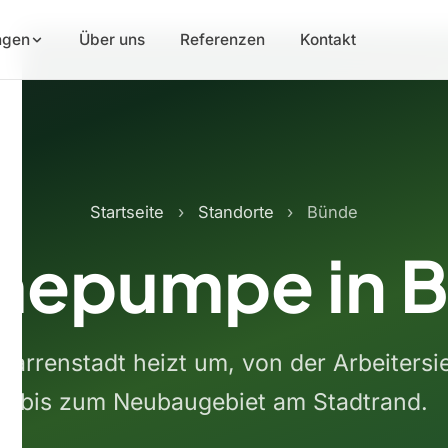
ngen
Über uns
Referenzen
Kontakt
Startseite
›
Standorte
›
Bünde
epumpe in 
igarrenstadt heizt um, von der Arbeitersi
bis zum Neubaugebiet am Stadtrand.