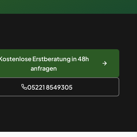
Kostenlose Erstberatung in 48h
anfragen
05221 8549305