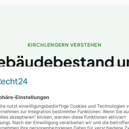
KIRCHLENGERN VERSTEHEN
ebäudebestand u
rmequellen vor 
r Ortsteil hat eigene Gegebenheiten, vo
Else-Niederung bis zur Hügelkuppe