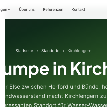
ngen
Über uns
Referenzen
Kontakt
Startseite
›
Standorte
›
Kirchlengern
mpe in Kirc
der Else zwischen Herford und Bünde, h
rundwasserstand macht Kirchlengern z
nteressanten Standort für Wasser-Wasse