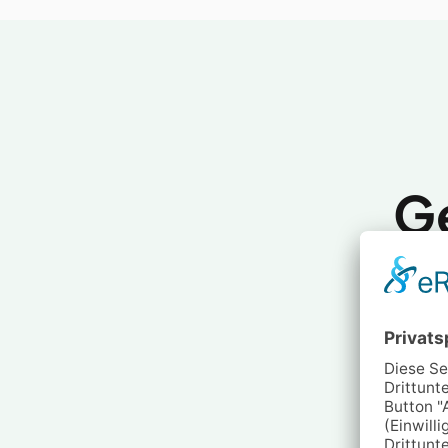
G
Wä
Jede