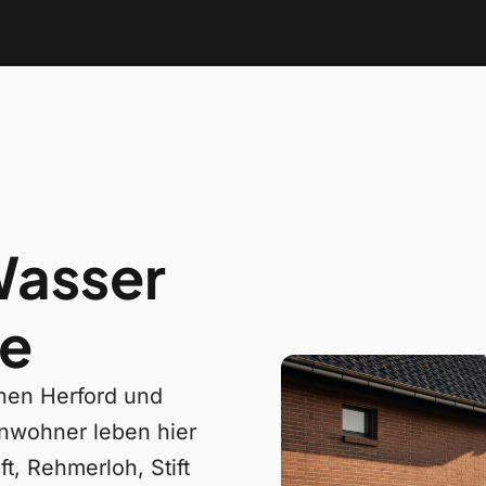
Wasser
le
chen Herford und
inwohner leben hier
t, Rehmerloh, Stift