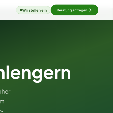
Wir stellen ein
Beratung anfragen
hlengern
oher
um
r-