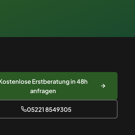
Kostenlose Erstberatung in 48h
anfragen
05221 8549305