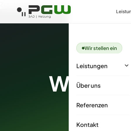
Zum Hauptinhalt springen
Leistu
Wir stellen ein
Leistungen
Wärmepu
Über uns
Referenzen
An 
G
Kontakt
i