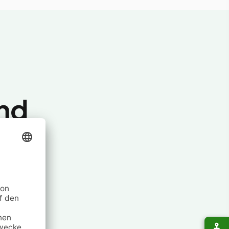
nd
Ort
n der